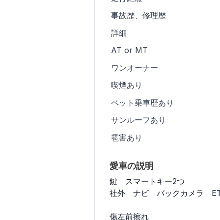
事故歴、修理歴
詳細
AT or MT
ワンオーナー
喫煙あり
ペット乗車歴あり
サンルーフあり
雹害あり
愛車の説明
鍵　スマートキー2つ

社外　ナビ　バックカメラ　ETC
傷左前擦れ
