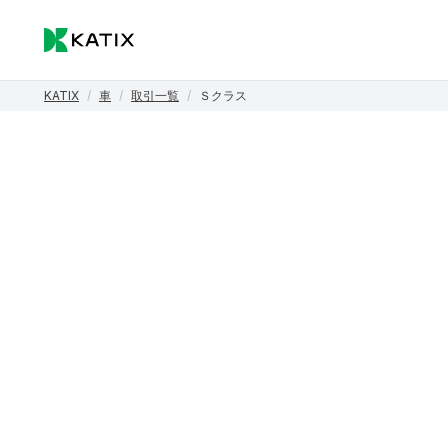
KATIX
/
車
/
取引一覧
/
Ｓクラス